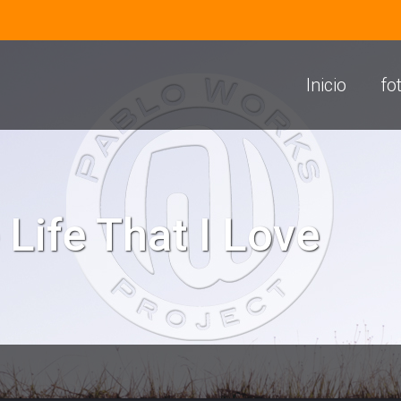
Inicio
fo
 Life That I Love