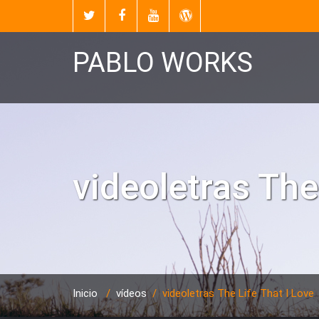
PABLO WORKS
videoletras The
Inicio
/
vídeos
/
videoletras The Life That I Love