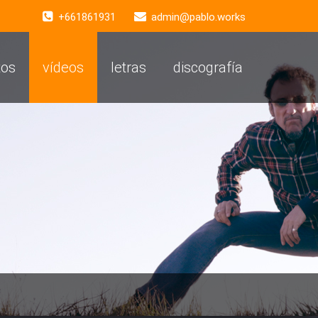
+661861931
admin@pablo.works
tos
vídeos
letras
discografía