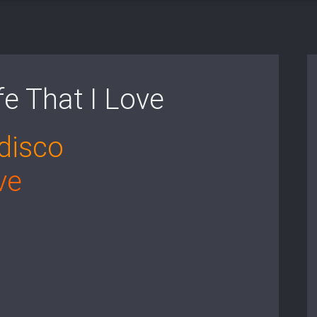
fe That I Love
disco
ve