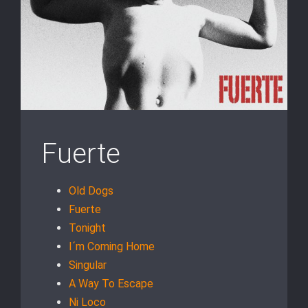
Fuerte
Old Dogs
Fuerte
Tonight
I´m Coming Home
Singular
A Way To Escape
Ni Loco