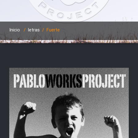
Inicio
/
letras
/
Fuerte