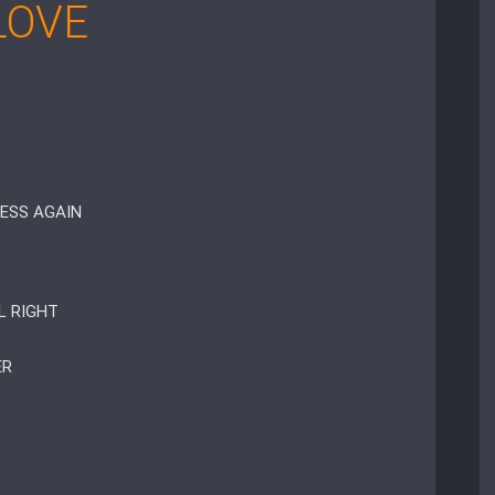
 LOVE
NESS AGAIN
L RIGHT
ER