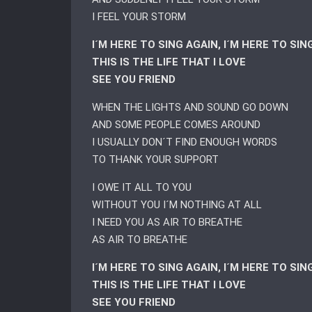
I FEEL YOUR STORM
I´M HERE TO SING AGAIN, I´M HERE TO SIN
THIS IS THE LIFE THAT I LOVE
SEE YOU FRIEND
WHEN THE LIGHTS AND SOUND GO DOWN
AND SOME PEOPLE COMES AROUND
I USUALLY DON´T FIND ENOUGH WORDS
TO THANK YOUR SUPPORT
I OWE IT ALL TO YOU
WITHOUT YOU I´M NOTHING AT ALL
I NEED YOU AS AIR TO BREATHE
AS AIR TO BREATHE
I´M HERE TO SING AGAIN, I´M HERE TO SIN
THIS IS THE LIFE THAT I LOVE
SEE YOU FRIEND