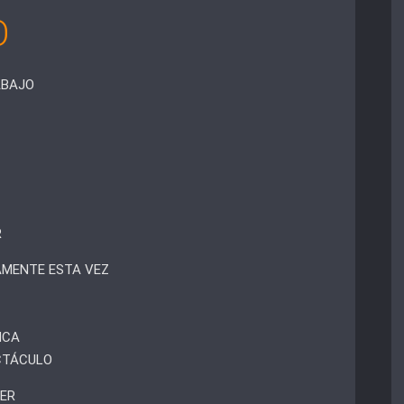
O
ABAJO
R
AMENTE ESTA VEZ
NCA
CTÁCULO
VER