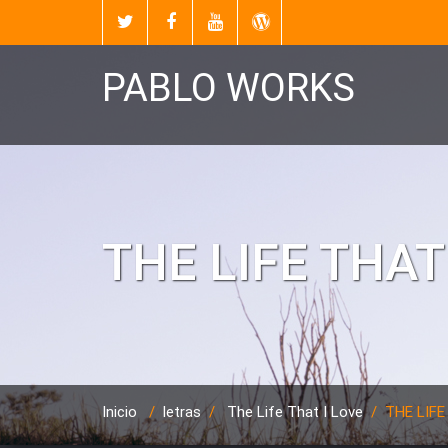
PABLO WORKS
THE LIFE THAT
Inicio
/
letras
/
The Life That I Love
/
THE LIFE