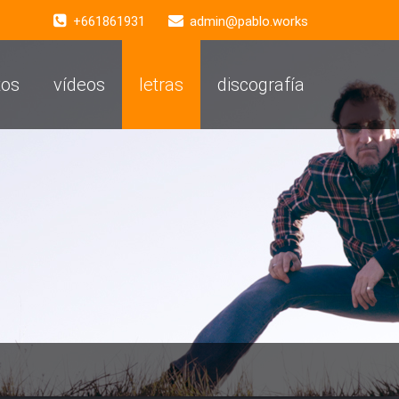
+661861931
admin@pablo.works
tos
vídeos
letras
discografía