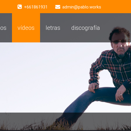
+661861931
admin@pablo.works
tos
vídeos
letras
discografía