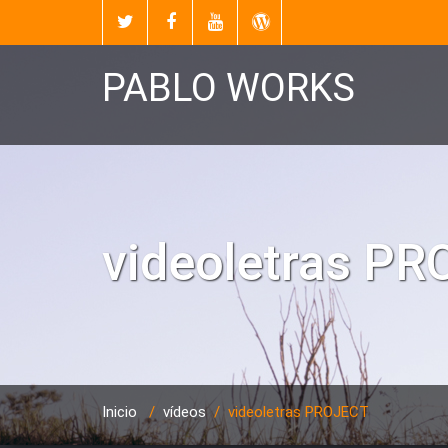
PABLO WORKS
videoletras P
Inicio
/
vídeos
/
videoletras PROJECT