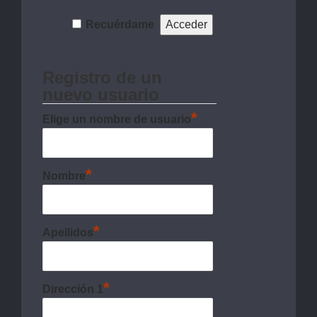
Recuérdame
Registro de un
nuevo usuario
*
Elige un nombre de usuario
*
Nombre
*
Apellidos
*
Dirección 1