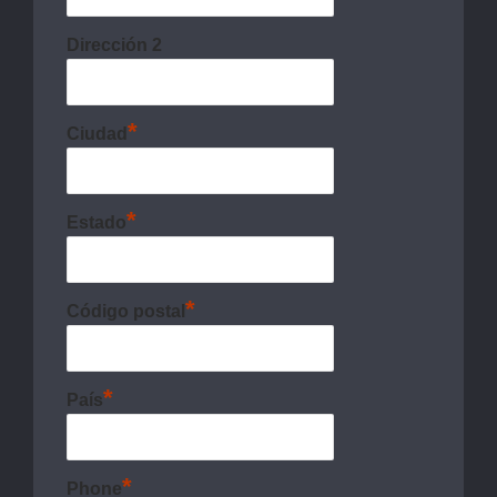
Dirección 2
*
Ciudad
*
Estado
*
Código postal
*
País
*
Phone