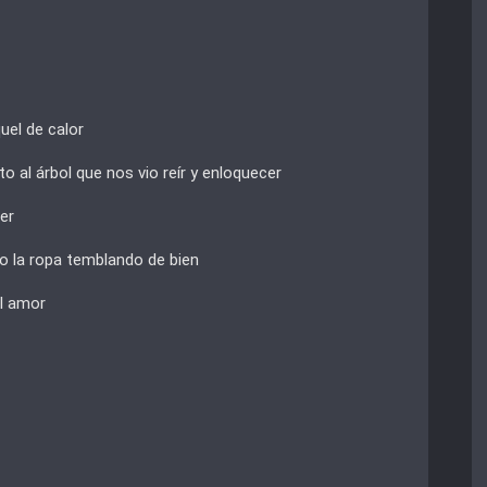
quel de calor
 al árbol que nos vio reír y enloquecer
rer
o la ropa temblando de bien
l amor