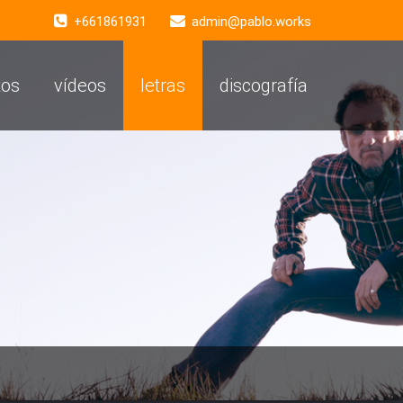
+661861931
admin@pablo.works
tos
vídeos
letras
discografía