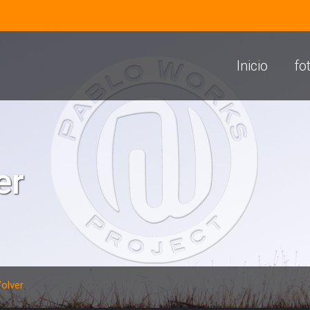
Inicio
fo
er
Volver