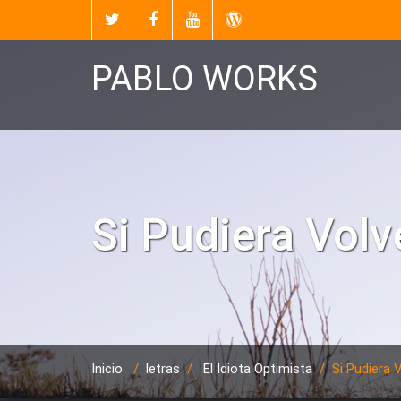
PABLO WORKS
Si Pudiera Volv
Inicio
/
letras
/
El Idiota Optimista
/
Si Pudiera 