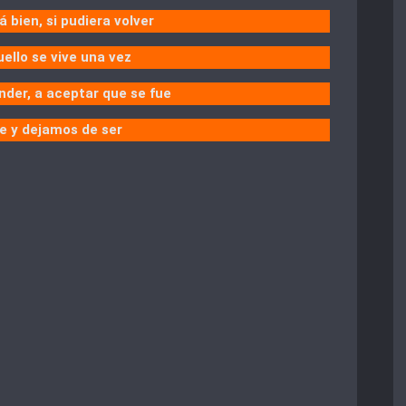
 bien, si pudiera volver
ello se vive una vez
der, a aceptar que se fue
ue y dejamos de ser