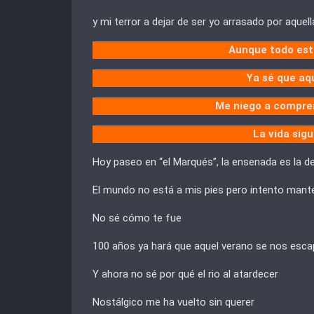
y mi terror a dejar de ser yo arrasado por aque
Aunque todo está
Ya sé que aqu
Me niego a compren
La vida sig
Hoy paseo en “el Marqués”, la ensenada es la d
El mundo no está a mis pies pero intento mant
No sé cómo te fue
100 años ya hará que aquel verano se nos esc
Y ahora no sé por qué el rio al atardecer
Nostálgico me ha vuelto sin querer