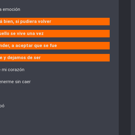
lla emoción
 bien, si pudiera volver
ello se vive una vez
der, a aceptar que se fue
ue y dejamos de ser
e mi corazón
enerme sin caer
apó