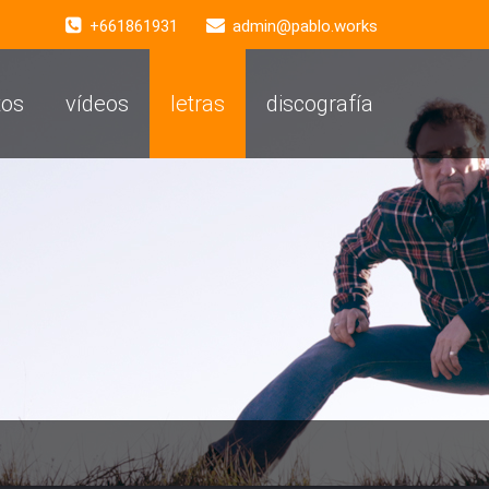
+661861931
admin@pablo.works
tos
vídeos
letras
discografía