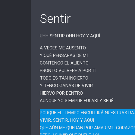
Sentir
UHH SENTIR OHH HOY Y AQUÍ
A VECES ME AUSENTO
Y QUÉ PENSARÁS DE MÍ
CONTENGO EL ALIENTO
PRONTO VOLVERÉ A POR TI
TODO ES TAN INCIERTO
Y TENGO GANAS DE VIVIR
HIERVO POR DENTRO
AUNQUE YO SIEMPRE FUI ASÍ Y SERÉ
PORQUE EL TIEMPO ENGULLIRÁ NUESTRAS R
VIVIR, SENTIR, HOY Y AQUÍ
QUE AÚN ME QUEDAN POR AMAR MIL CORAZO