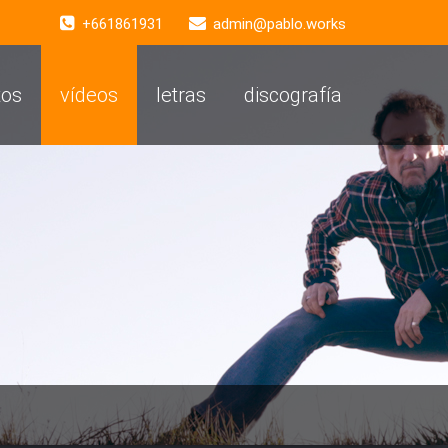
+661861931
admin@pablo.works
tos
vídeos
letras
discografía