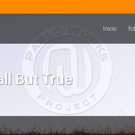
Inicio
fo
ll But True