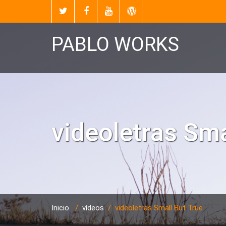
PABLO WORKS
videoletras Sma
Inicio
/
vídeos
/
videoletras Small But True