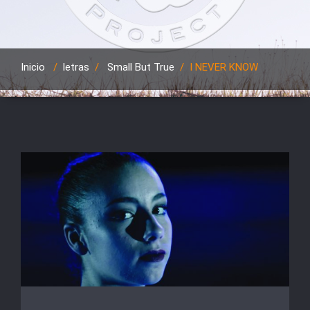
Inicio
/
letras
/
Small But True
/
I NEVER KNOW