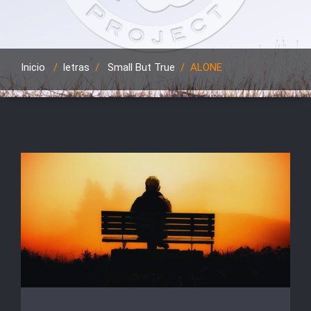
Inicio
/
letras
/
Small But True
/
ALONE