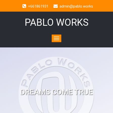
+661861931
admin@pablo.works
PABLO WORKS
Toggle
navigation
DREAMS COME TRUE