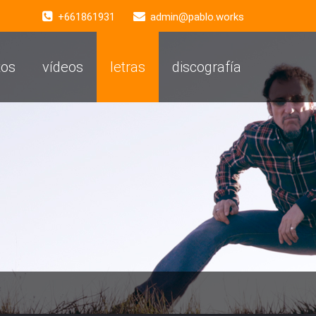
+661861931
admin@pablo.works
tos
vídeos
letras
discografía