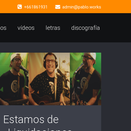
+661861931
admin@pablo.works
tos
vídeos
letras
discografía
Estamos de