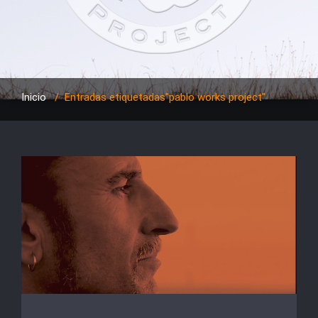
Inicio
/
Entradas etiquetadas"pablo works project"