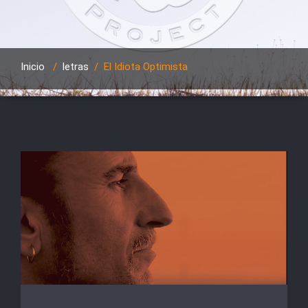
Inicio
/
letras
/
El Idiota Optimista