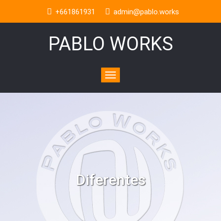
+661861931
admin@pablo.works
PABLO WORKS
Toggle
navigation
Diferentes