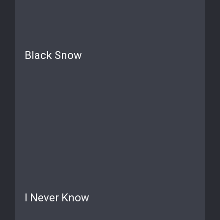
Black Snow
I Never Know