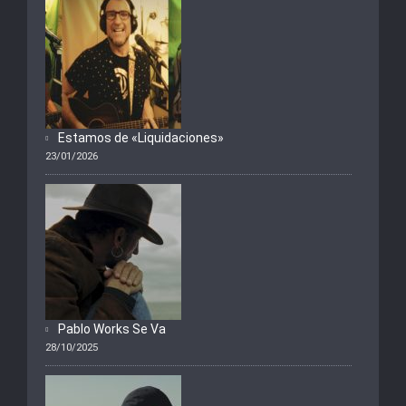
Estamos de «Liquidaciones»
23/01/2026
Pablo Works Se Va
28/10/2025