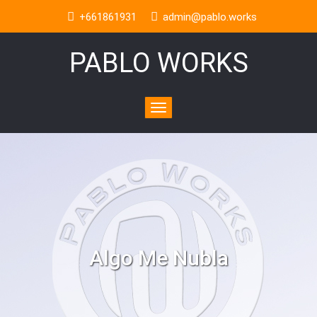
+661861931
admin@pablo.works
PABLO WORKS
Toggle
navigation
Algo Me Nubla