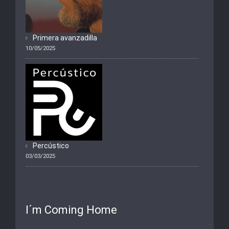
Primera avanzadilla
10/05/2025
Percústico
03/03/2025
I´m Coming Home