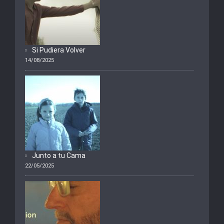
Si Pudiera Volver
14/08/2025
Junto a tu Cama
22/05/2025