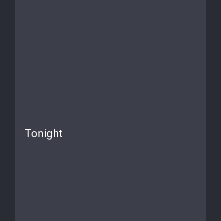
Tonight