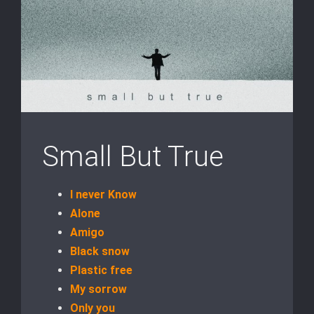
Small But True
I never Know
Alone
Amigo
Black snow
Plastic free
My sorrow
Only you