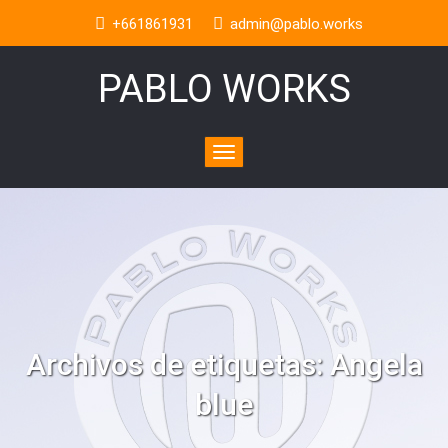
+661861931
admin@pablo.works
PABLO WORKS
Toggle
navigation
Archivos de etiquetas:
Angela
blue