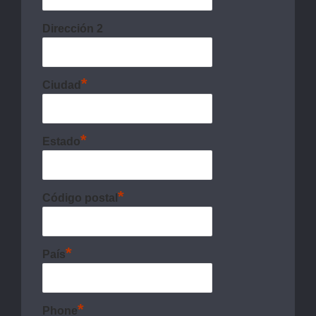
Dirección 2
*
Ciudad
*
Estado
*
Código postal
*
País
*
Phone