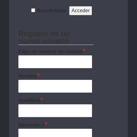
Recuérdame
Registro de un
nuevo usuario
*
Elige un nombre de usuario
*
Nombre
*
Apellidos
*
Dirección 1