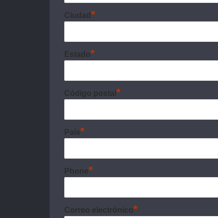
*
Ciudad
*
Estado
*
Código postal
*
País
*
Phone
*
Correo electrónico