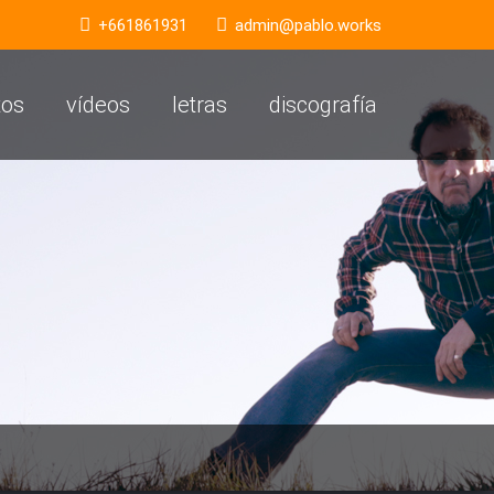
+661861931
admin@pablo.works
tos
vídeos
letras
discografía