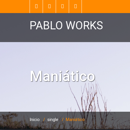
PABLO WORKS
Maniático
Inicio
/
single
/
Maniático