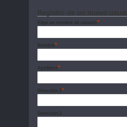
Registro de un nuevo usua
*
Elige un nombre de usuario
*
Nombre
*
Apellidos
*
Dirección 1
Dirección 2