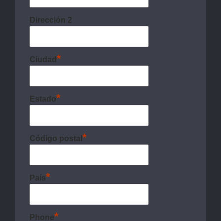
Dirección 2
*
Ciudad
*
Estado
*
Código postal
*
País
*
Phone