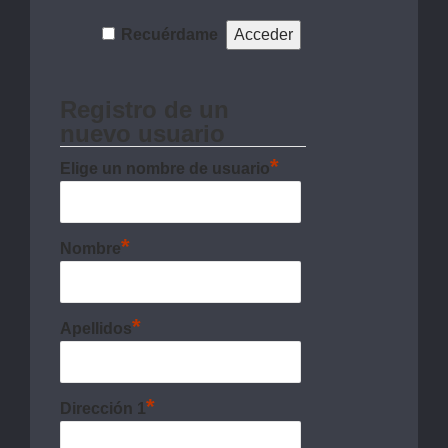
Recuérdame
Registro de un
nuevo usuario
*
Elige un nombre de usuario
*
Nombre
*
Apellidos
*
Dirección 1