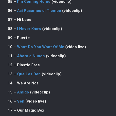
05 –
I´m Coming Home
(videoclip)
06 –
Así Pasamos el Tiempo
(videoclip)
07 – Ni Loco
08 –
I Never Know
(videoclip)
09 – Fuerte
10 –
What Do You Want Of Me
(video live)
11 –
Ahora o Nunca
(videoclip)
12 – Plastic Free
13 –
Que Les Den
(videoclip)
14 – We Are Not
15 –
Amigo
(videoclip)
16 –
Ven
(video live)
17 – Our Magic Box