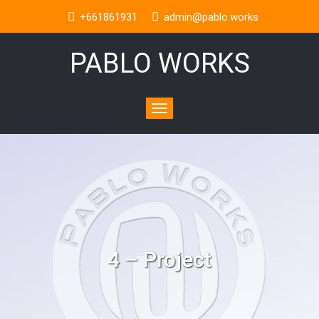
+661861931
admin@pablo.works
PABLO WORKS
Toggle
navigation
4 – Project