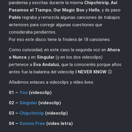
pandemia y escritas durante la misma
Chipchiririp
,
Así
Pasamos el Tiempo
,
Our Magic Box
y
Hello
, y de paso
Pablo
regraba y remezcla algunas canciones de trabajos
anteriores para corregir algunas cuestiones que
consideraba pendientes.
Por eso este disco tiene la friolera de 18 canciones.
Como curiosidad, en este caso la segunda voz en
Ahora
o Nunca
y en
Singular
(y en los dos videoclips)
pertenece a
Eva Andaluz
, que la conoceréis porque años
antes fue la bailarina del videoclip
I NEVER KNOW
😉
Añadimos enlaces a videoclips y vídeo lives:
01 –
You
(videoclip)
02 –
Singular
(videoclip)
03 –
Chipchiririp
(videoclip)
04 –
Somos Free
(video letra)