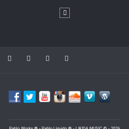
Pablo Works ® - Pablo Líquido ® - LIKIDA MUSIC © - 2026