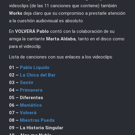
videoclips (de las 11 canciones que contiene) también
Works
deja claro que su compromiso a prestarle atención
a la cuestión audiovisual es absoluto.
En
VOLVERÁ Pablo
contó con la colaboración de su
amiga la cantante
Marta Aldaba
, tanto en el disco como
para el videoclip.
Lista de canciones con sus enlaces a los videoclips:
01 –
Pablo Líquido
02 –
La Chica del Bar
03 –
Sentir
04 –
Primavera
05 – Diferentes
06 –
Maniático
07 –
Volverá
08 –
Mientras Pueda
09 – La Historia Singular