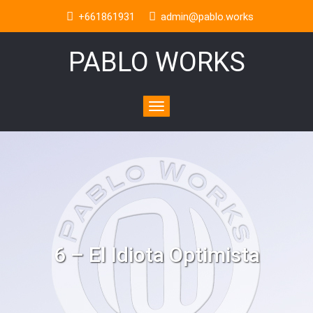
+661861931
admin@pablo.works
PABLO WORKS
Toggle
navigation
6 – El Idiota Optimista