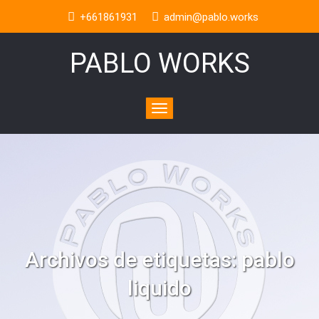
+661861931
admin@pablo.works
PABLO WORKS
Toggle
navigation
Archivos de etiquetas:
pablo
liquido