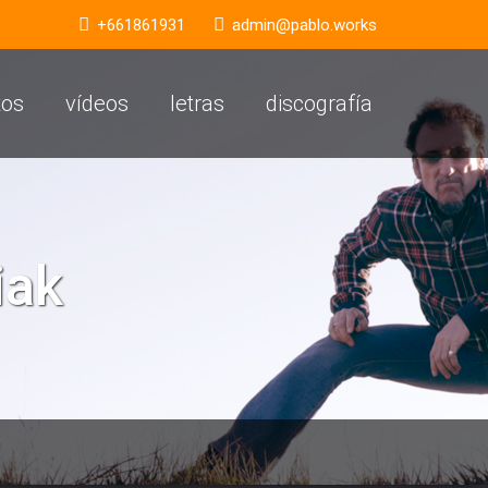
+661861931
admin@pablo.works
tos
vídeos
letras
discografía
iak