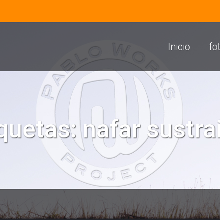
Inicio
fo
iquetas:
nafar sustra