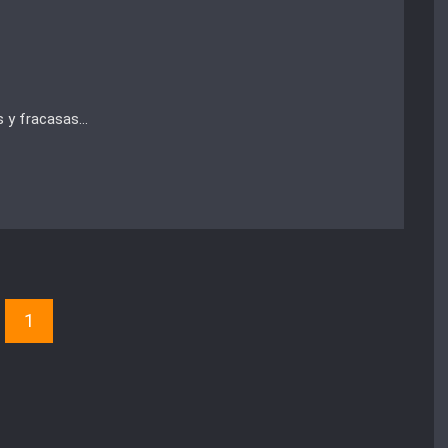
s y fracasas…
1