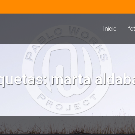
Inicio
fo
iquetas:
marta aldab