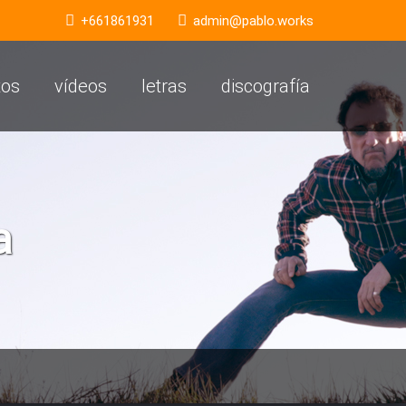
+661861931
admin@pablo.works
tos
vídeos
letras
discografía
a