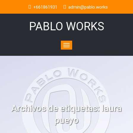
+661861931
admin@pablo.works
PABLO WORKS
Toggle
navigation
Archivos de etiquetas:
laura
pueyo