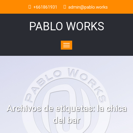
+661861931
admin@pablo.works
PABLO WORKS
Toggle
navigation
Archivos de etiquetas:
la chica
del bar