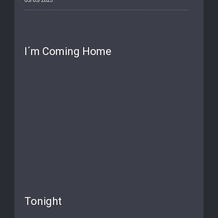
03/03/2025
I´m Coming Home
Tonight