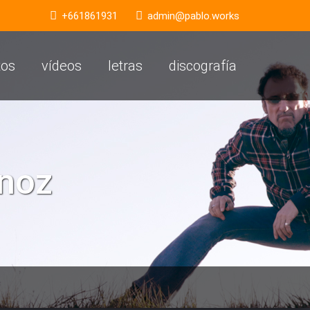
+661861931
admin@pablo.works
tos
vídeos
letras
discografía
enoz