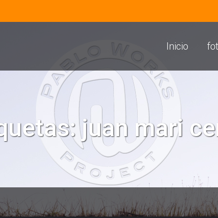
Inicio
fo
iquetas:
juan mari c